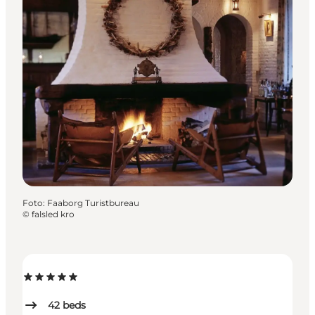
Foto
:
Faaborg Turistbureau
©
falsled kro
42
beds