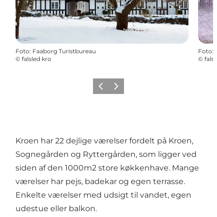
Foto
:
Faaborg Turistbureau
Foto
:
©
falsled kro
©
fals
Forrige
Næste
Kroen har 22 dejlige værelser fordelt på Kroen,
Sognegården og Ryttergården, som ligger ved
siden af den 1000m2 store køkkenhave. Mange
værelser har pejs, badekar og egen terrasse.
Enkelte værelser med udsigt til vandet, egen
udestue eller balkon.