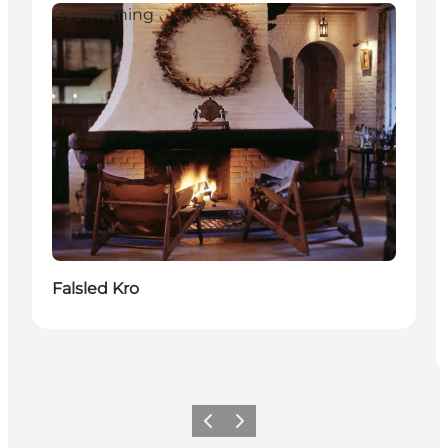
Overnatning
Falsled Kro
Forrige
Næste