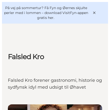
English
og
Danish
konferencer
På vej på sommertur? Få Fyn og Øernes skjulte
VisitFyn
Deutsch
perler med i lommen –
download VisitFyn-appen
gratis her.
Oplevelser
Falsled Kro
Outdoor
Mad og drikke
Overnatning
Falsled Kro forener gastronomi, historie og
Book lokale oplevelser
sydfynsk idyl med udsigt til Øhavet
Hoteller