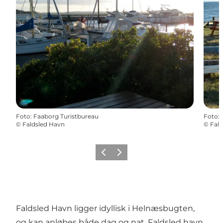
Foto
:
Faaborg Turistbureau
Foto
:
©
Faldsled Havn
©
Fald
Forrige
Næste
Faldsled Havn ligger idyllisk i Helnæsbugten,
og kan anløbes både dag og nat. Faldsled havn