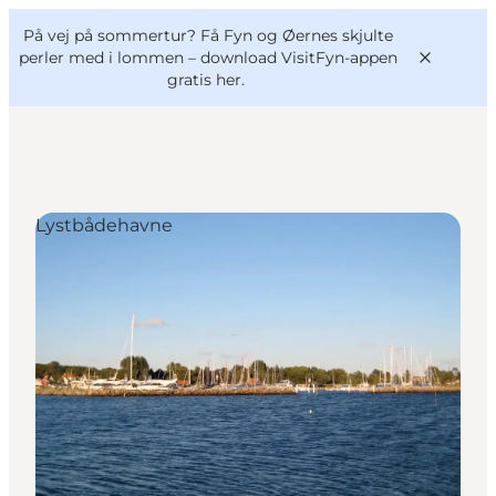
English
og
Danish
konferencer
På vej på sommertur? Få Fyn og Øernes skjulte
VisitFyn
Deutsch
perler med i lommen –
download VisitFyn-appen
gratis her.
Lystbådehavne
Oplevelser
Outdoor
Mad og drikke
Overnatning
Book lokale oplevelser