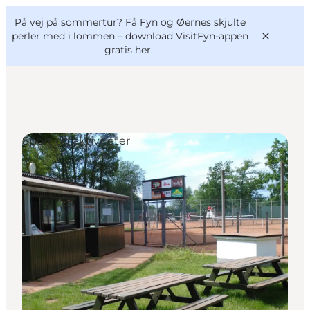
English
og
Danish
konferencer
På vej på sommertur? Få Fyn og Øernes skjulte
VisitFyn
Deutsch
perler med i lommen –
download VisitFyn-appen
gratis her.
Sport og aktiviteter
Oplevelser
Outdoor
Mad og drikke
Overnatning
Book lokale oplevelser