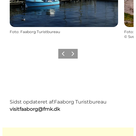
Foto
:
Faaborg Turistbureau
Foto
:
©
Sve
Forrige
Næste
Sidst opdateret af:
Faaborg Turistbureau
visitfaaborg@fmk.dk