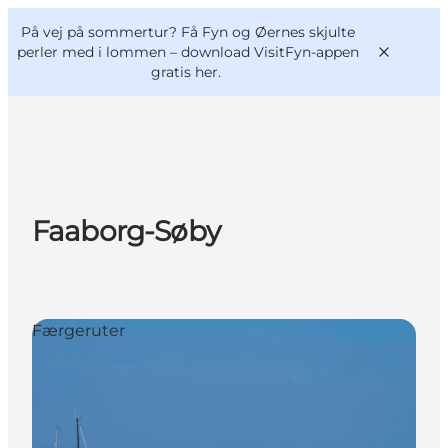
English
og
Danish
konferencer
På vej på sommertur? Få Fyn og Øernes skjulte
VisitFyn
Deutsch
perler med i lommen –
download VisitFyn-appen
gratis her.
Oplevelser
Faaborg-Søby
Outdoor
Mad og drikke
Overnatning
Book lokale oplevelser
Færgeruter