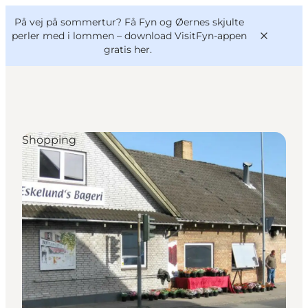
English
og
Danish
konferencer
På vej på sommertur? Få Fyn og Øernes skjulte
VisitFyn
Deutsch
perler med i lommen –
download VisitFyn-appen
gratis her.
Shopping
Oplevelser
Outdoor
Mad og drikke
Overnatning
Book lokale oplevelser