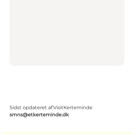
Sidst opdateret af:
VisitKerteminde
smns@etkerteminde.dk