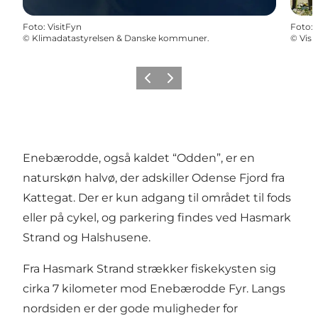
Foto
:
VisitFyn
Foto
:
©
Klimadatastyrelsen & Danske kommuner.
©
Visi
Forrige
Næste
Enebærodde, også kaldet “Odden”, er en
naturskøn halvø, der adskiller Odense Fjord fra
Kattegat. Der er kun adgang til området til fods
eller på cykel, og parkering findes ved Hasmark
Strand og Halshusene.
Fra Hasmark Strand strækker fiskekysten sig
cirka 7 kilometer mod Enebærodde Fyr. Langs
nordsiden er der gode muligheder for