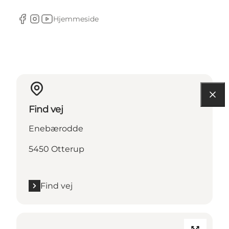
Hjemmeside
Facebook
Instagram
Youtube
Find vej
Enebærodde
5450 Otterup
Find vej