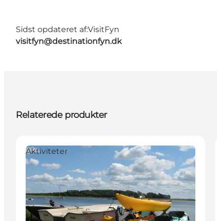
Sidst opdateret af:
VisitFyn
visitfyn@destinationfyn.dk
Relaterede produkter
Aktiviteter