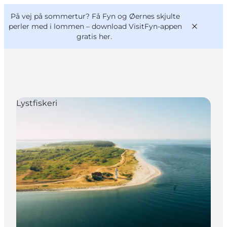
English
og
Danish
konferencer
På vej på sommertur? Få Fyn og Øernes skjulte
VisitFyn
Deutsch
perler med i lommen –
download VisitFyn-appen
gratis her.
Lystfiskeri
Oplevelser
Outdoor
Mad og drikke
Overnatning
Book lokale oplevelser