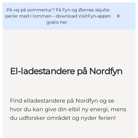
English
og
Danish
konferencer
På vej på sommertur? Få Fyn og Øernes skjulte
VisitFyn
Deutsch
perler med i lommen –
download VisitFyn-appen
gratis her.
Oplevelser
El-ladestandere på Nordfyn
Outdoor
Mad og drikke
Overnatning
Find elladestandere på Nordfyn og se
Book lokale oplevelser
hvor du kan give din elbil ny energi, mens
du udforsker området og nyder ferien!