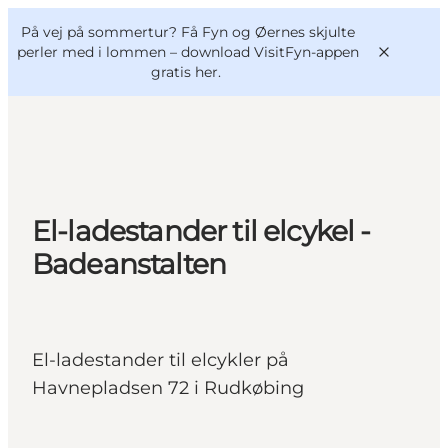
English
og
Danish
konferencer
På vej på sommertur? Få Fyn og Øernes skjulte
VisitFyn
Deutsch
perler med i lommen –
download VisitFyn-appen
gratis her.
Oplevelser
El-ladestander til elcykel -
Outdoor
Badeanstalten
Mad og drikke
Overnatning
Book lokale oplevelser
El-ladestander til elcykler på
Havnepladsen 72 i Rudkøbing