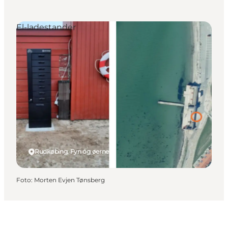
El-ladestander
Rudkøbing, Fyn og øerne
Foto
:
Morten Evjen Tønsberg