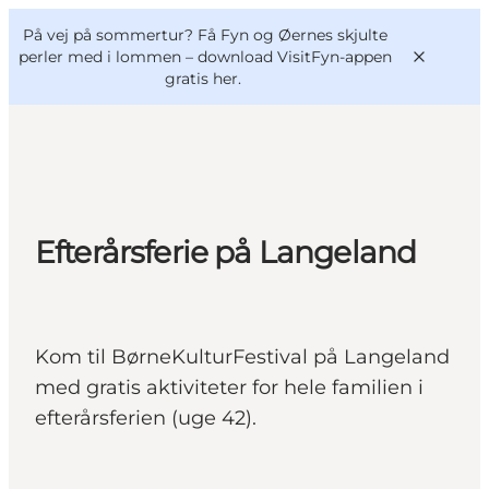
English
og
Danish
konferencer
På vej på sommertur? Få Fyn og Øernes skjulte
VisitFyn
Deutsch
perler med i lommen –
download VisitFyn-appen
gratis her.
Oplevelser
Efterårsferie på Langeland
Outdoor
Mad og drikke
Overnatning
Kom til BørneKulturFestival på Langeland
Book lokale oplevelser
med gratis aktiviteter for hele familien i
efterårsferien (uge 42).