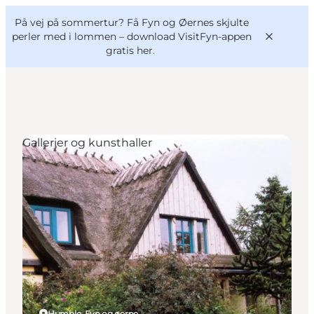
English
og
Danish
konferencer
På vej på sommertur? Få Fyn og Øernes skjulte
VisitFyn
Deutsch
perler med i lommen –
download VisitFyn-appen
gratis her.
Gallerier og kunsthaller
Oplevelser
Outdoor
Mad og drikke
Overnatning
Book lokale oplevelser
Humble, Fyn og øerne