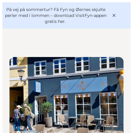
English
og
Danish
konferencer
På vej på sommertur? Få Fyn og Øernes skjulte
VisitFyn
Deutsch
perler med i lommen –
download VisitFyn-appen
gratis her.
Cafeer
Oplevelser
Outdoor
Mad og drikke
Overnatning
Book lokale oplevelser
Rudkøbing, Fyn og øerne