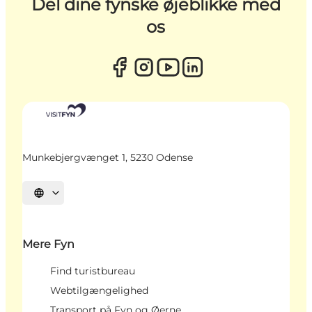
Del dine fynske øjeblikke med
os
Munkebjergvænget 1, 5230 Odense
Vælg sprog
Mere Fyn
Find turistbureau
Webtilgængelighed
Transport på Fyn og Øerne