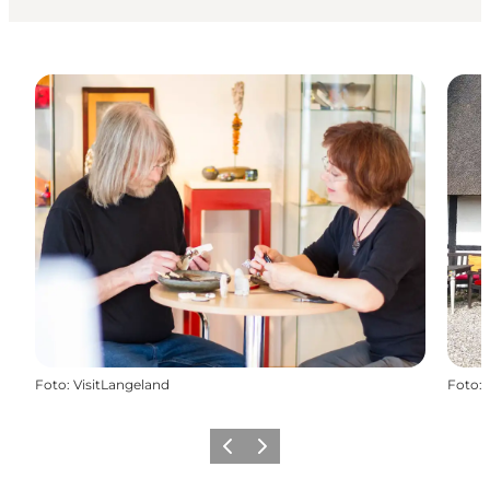
Foto
:
VisitLangeland
Foto
:
Forrige
Næste