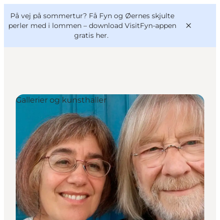
English
og
Danish
konferencer
På vej på sommertur? Få Fyn og Øernes skjulte
VisitFyn
Deutsch
perler med i lommen –
download VisitFyn-appen
gratis her.
Gallerier og kunsthaller
Oplevelser
Outdoor
Mad og drikke
Overnatning
Book lokale oplevelser