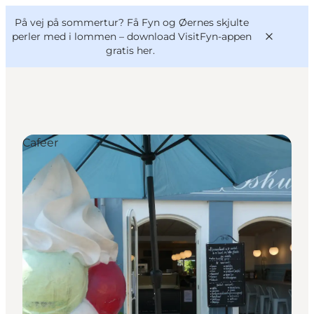
English
og
Danish
konferencer
På vej på sommertur? Få Fyn og Øernes skjulte
VisitFyn
Deutsch
perler med i lommen –
download VisitFyn-appen
gratis her.
Cafeer
Oplevelser
Outdoor
Mad og drikke
Overnatning
Book lokale oplevelser