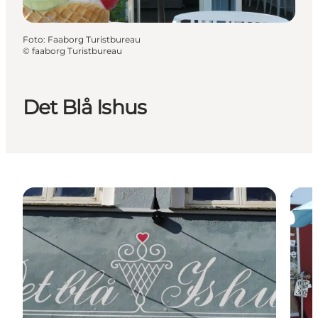
Foto
:
Faaborg Turistbureau
©
faaborg Turistbureau
Det Blå Ishus