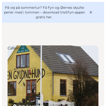
English
og
Danish
konferencer
På vej på sommertur? Få Fyn og Øernes skjulte
VisitFyn
Deutsch
perler med i lommen –
download VisitFyn-appen
gratis her.
Cafeer
Oplevelser
Outdoor
Mad og drikke
Overnatning
Book lokale oplevelser
Lohals, Fyn og øerne