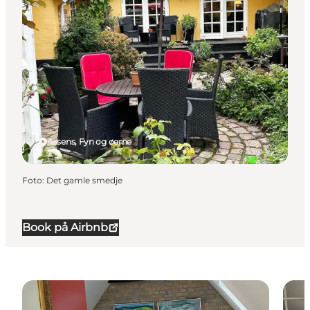
Assens, Fyn og øerne
Foto
:
Det gamle smedje
Book på Airbnb