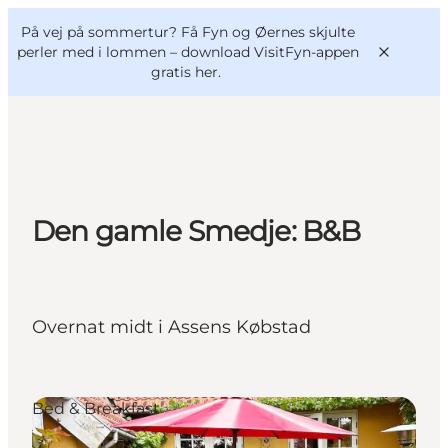
English
og
Danish
konferencer
På vej på sommertur? Få Fyn og Øernes skjulte
VisitFyn
Deutsch
perler med i lommen –
download VisitFyn-appen
gratis her.
Oplevelser
Den gamle Smedje: B&B
Outdoor
Mad og drikke
Overnatning
Overnat midt i Assens Købstad
Book lokale oplevelser
Bed & Breakfast