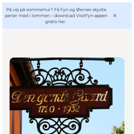
English
og
Danish
konferencer
På vej på sommertur? Få Fyn og Øernes skjulte
VisitFyn
Deutsch
perler med i lommen –
download VisitFyn-appen
gratis her.
Museer
Oplevelser
Outdoor
Mad og drikke
Overnatning
Book lokale oplevelser