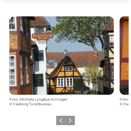
Foto
:
Michella Lyngbye Kornager
Foto
:
©
Faaborg Turistbureau
©
Faab
Forrige
Næste