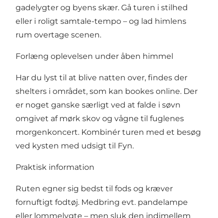
gadelygter og byens skær. Gå turen i stilhed
eller i roligt samtale-tempo – og lad himlens
rum overtage scenen.
Forlæng oplevelsen under åben himmel
Har du lyst til at blive natten over, findes der
shelters i området, som kan bookes online. Der
er noget ganske særligt ved at falde i søvn
omgivet af mørk skov og vågne til fuglenes
morgenkoncert. Kombinér turen med et besøg
ved kysten med udsigt til Fyn.
Praktisk information
Ruten egner sig bedst til fods og kræver
fornuftigt fodtøj. Medbring evt. pandelampe
eller lommelygte – men sluk den indimellem