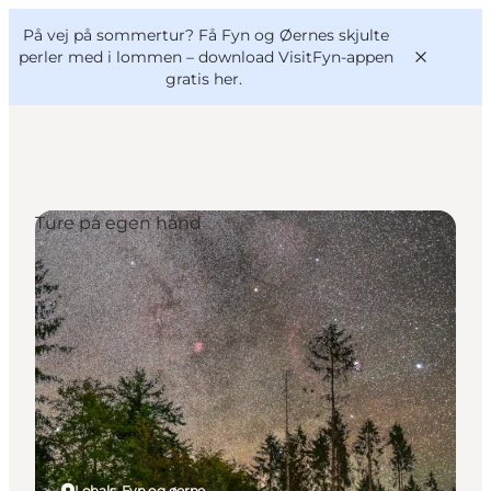
English
og
Danish
konferencer
På vej på sommertur? Få Fyn og Øernes skjulte
VisitFyn
Deutsch
perler med i lommen –
download VisitFyn-appen
gratis her.
Ture på egen hånd
Oplevelser
Outdoor
Mad og drikke
Overnatning
Book lokale oplevelser
Lohals, Fyn og øerne