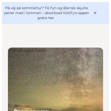
English
og
Danish
konferencer
På vej på sommertur? Få Fyn og Øernes skjulte
VisitFyn
Deutsch
perler med i lommen –
download VisitFyn-appen
gratis her.
Ture på egen hånd
Oplevelser
Outdoor
Mad og drikke
Overnatning
Book lokale oplevelser
Humble, Fyn og øerne