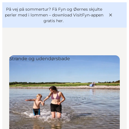
English
og
Danish
konferencer
På vej på sommertur? Få Fyn og Øernes skjulte
VisitFyn
Deutsch
perler med i lommen –
download VisitFyn-appen
gratis her.
Strande og udendørsbade
Oplevelser
Outdoor
Mad og drikke
Overnatning
Book lokale oplevelser