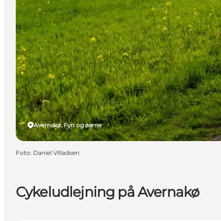
Avernakø, Fyn og øerne
Foto
:
Daniel Villadsen
Cykeludlejning på Avernakø