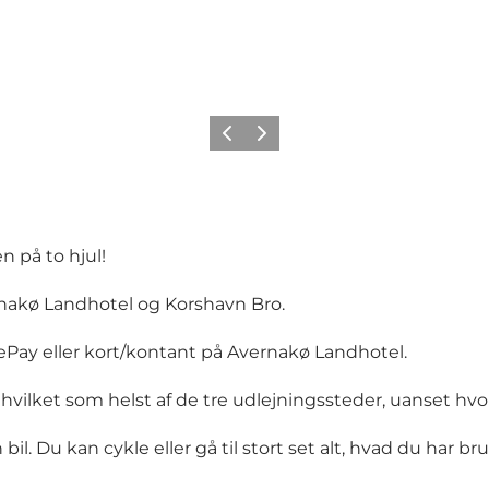
Forrige
Næste
 på to hjul!
nakø Landhotel og Korshavn Bro.
lePay eller kort/kontant på Avernakø Landhotel.
vilket som helst af de tre udlejningssteder, uanset hvor
l. Du kan cykle eller gå til stort set alt, hvad du har bru