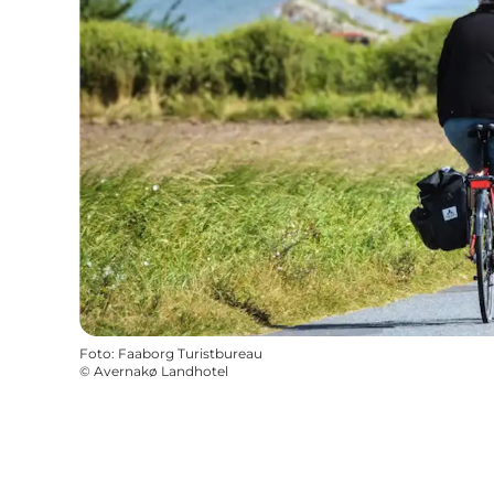
Foto
:
Faaborg Turistbureau
©
Avernakø Landhotel