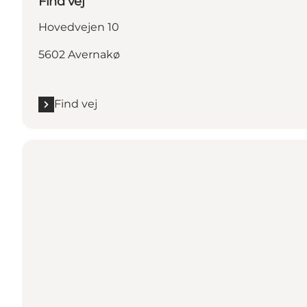
Find vej
Hovedvejen 10
5602 Avernakø
Find vej