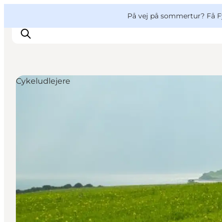
English
og
Danish
konferencer
VisitFyn
På vej på sommertur? Få F
Deutsch
Cykeludlejere
Oplevelser
Outdoor
Mad og drikke
Overnatning
Book lokale oplevelser