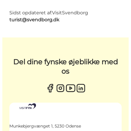
Sidst opdateret af:
VisitSvendborg
turist@svendborg.dk
Del dine fynske øjeblikke med
os
Munkebjergvænget 1, 5230 Odense