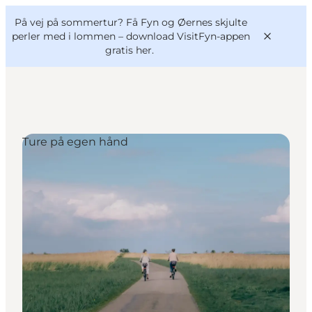
English
og
Danish
konferencer
På vej på sommertur? Få Fyn og Øernes skjulte
VisitFyn
Deutsch
perler med i lommen –
download VisitFyn-appen
gratis her.
Ture på egen hånd
Oplevelser
Outdoor
Mad og drikke
Overnatning
Book lokale oplevelser