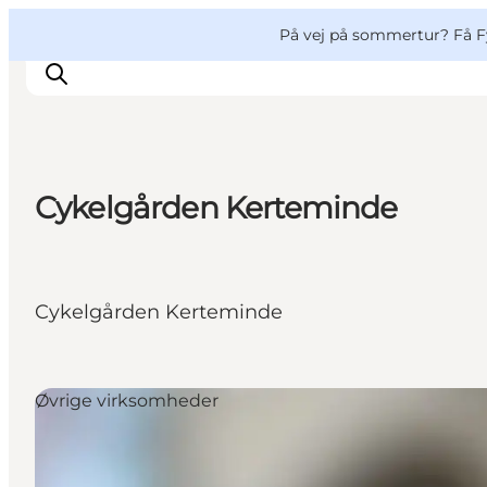
English
og
Danish
konferencer
VisitFyn
På vej på sommertur? Få F
Deutsch
Cykelgården Kerteminde
Oplevelser
Outdoor
Mad og drikke
Cykelgården Kerteminde
Overnatning
Book lokale oplevelser
Øvrige virksomheder