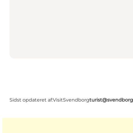
Sidst opdateret af:
VisitSvendborg
turist@svendborg