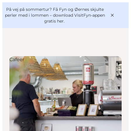
English
og
Danish
konferencer
På vej på sommertur? Få Fyn og Øernes skjulte
VisitFyn
Deutsch
perler med i lommen –
download VisitFyn-appen
gratis her.
Cafeer
Oplevelser
Outdoor
Mad og drikke
Overnatning
Book lokale oplevelser