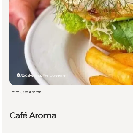
Ærøskøbing, Fyn og øerne
Foto
:
Café Aroma
Café Aroma