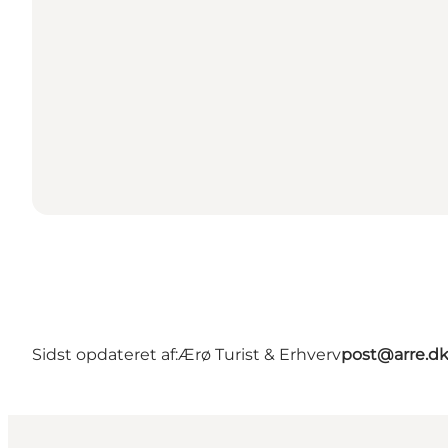
Sidst opdateret af:
Ærø Turist & Erhverv
post@arre.d