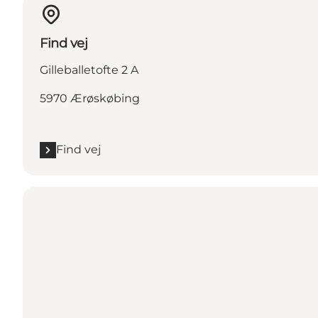
Find vej
Gilleballetofte 2 A
5970 Ærøskøbing
Find vej