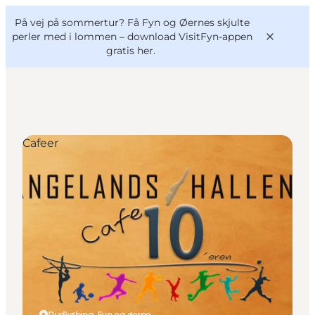
English
og
Danish
konferencer
På vej på sommertur? Få Fyn og Øernes skjulte
VisitFyn
Deutsch
perler med i lommen –
download VisitFyn-appen
gratis her.
Cafeer
Oplevelser
Outdoor
Mad og drikke
Overnatning
Book lokale oplevelser
Rudkøbing, Fyn og øerne