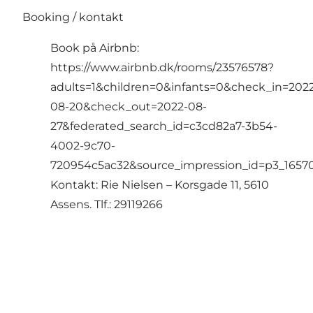
Booking / kontakt
Book på Airbnb:
https://www.airbnb.dk/rooms/23576578?
adults=1&children=0&infants=0&check_in=202
08-20&check_out=2022-08-
27&federated_search_id=c3cd82a7-3b54-
4002-9c70-
720954c5ac32&source_impression_id=p3_16
Kontakt: Rie Nielsen – Korsgade 11, 5610
Assens. Tlf.: 29119266