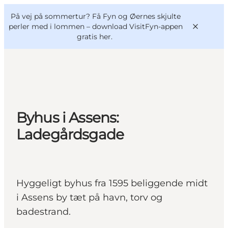
English
og
Danish
konferencer
På vej på sommertur? Få Fyn og Øernes skjulte
VisitFyn
Deutsch
perler med i lommen –
download VisitFyn-appen
gratis her.
Oplevelser
Byhus i Assens:
Outdoor
Ladegårdsgade
Mad og drikke
Overnatning
Book lokale oplevelser
Hyggeligt byhus fra 1595 beliggende midt
i Assens by tæt på havn, torv og
badestrand.