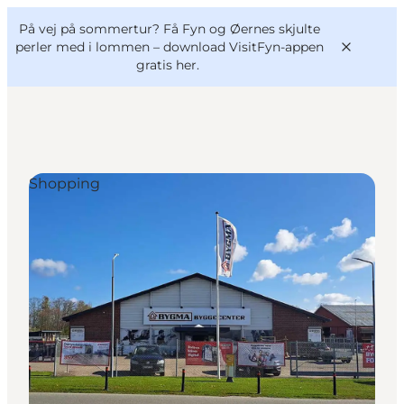
English
og
Danish
konferencer
På vej på sommertur? Få Fyn og Øernes skjulte
VisitFyn
Deutsch
perler med i lommen –
download VisitFyn-appen
gratis her.
Shopping
Oplevelser
Outdoor
Mad og drikke
Overnatning
Book lokale oplevelser