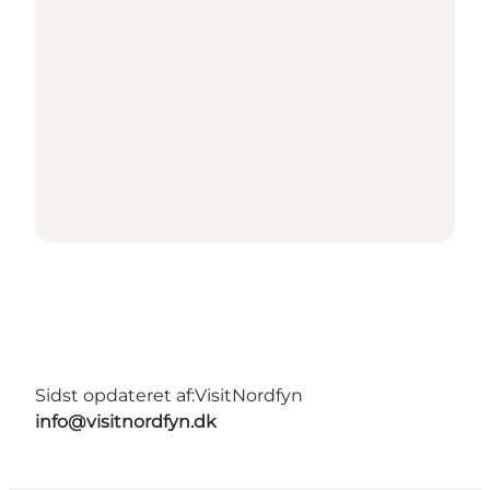
Sidst opdateret af:
VisitNordfyn
info@visitnordfyn.dk