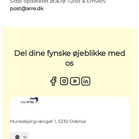
Sidst opdateret af:
Ærø Turist & Erhverv
post@arre.dk
Del dine fynske øjeblikke med
os
Munkebjergvænget 1, 5230 Odense