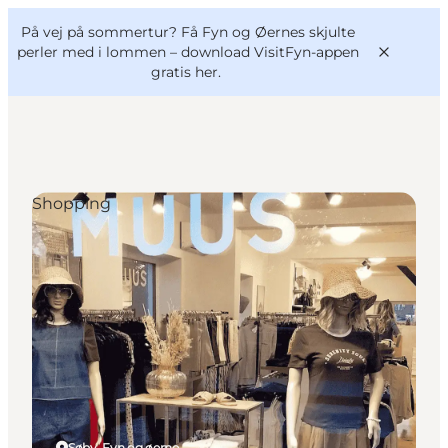
English
og
Danish
konferencer
På vej på sommertur? Få Fyn og Øernes skjulte
VisitFyn
Deutsch
perler med i lommen –
download VisitFyn-appen
gratis her.
Shopping
Oplevelser
Outdoor
Mad og drikke
Overnatning
Book lokale oplevelser
Søby, Fyn og øerne