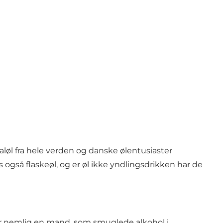
aløl fra hele verden og danske ølentusiaster
 også flaskeøl, og er øl ikke yndlingsdrikken har de
var nemlig en mand, som smuglede alkohol i