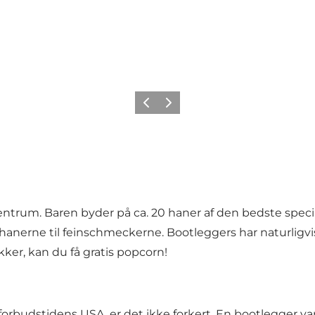
Forrige
Næste
centrum. Baren byder på ca. 20 haner af den bedste speci
hanerne til feinschmeckerne. Bootleggers har naturligvis
kker, kan du få gratis popcorn!
 forbudstidens USA, er det ikke forkert. En bootlegger 