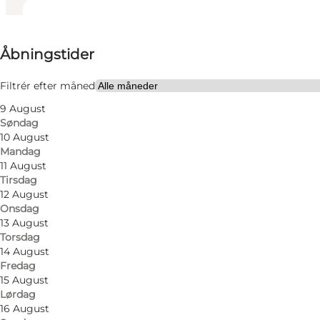
Se åbningstider
Åbningstider
Besøg hjemmeside
Venner
Filtrér efter måned
9 August
Søndag
10 August
Mandag
11 August
Tirsdag
12 August
Onsdag
13 August
Torsdag
14 August
Fredag
15 August
Lørdag
16 August