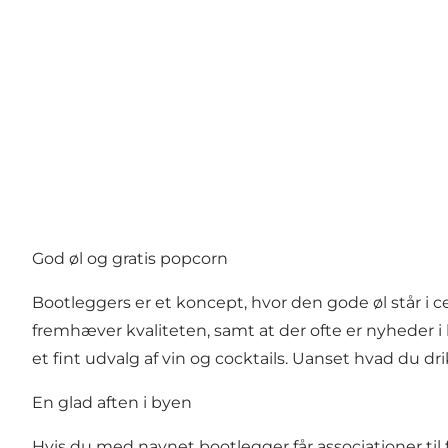
God øl og gratis popcorn
Bootleggers er et koncept, hvor den gode øl står i 
fremhæver kvaliteten, samt at der ofte er nyheder i 
et fint udvalg af vin og cocktails. Uanset hvad du dri
En glad aften i byen
Hvis du med navnet bootlegger får associationer til