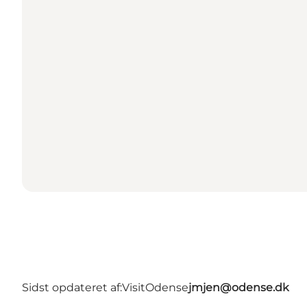
Sidst opdateret af:
VisitOdense
jmjen@odense.dk