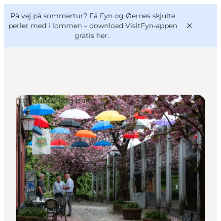
English
og
Danish
konferencer
På vej på sommertur? Få Fyn og Øernes skjulte
VisitFyn
Deutsch
perler med i lommen –
download VisitFyn-appen
gratis her.
Natklubber og barer
Oplevelser
Outdoor
Mad og drikke
Overnatning
Book lokale oplevelser