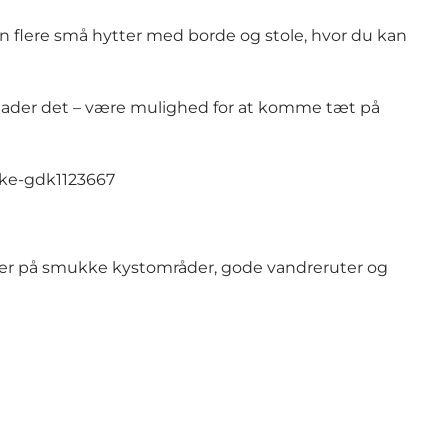
n flere små hytter med borde og stole, hvor du kan
tillader det – være mulighed for at komme tæt på
ake-gdk1123667
der på smukke kystområder, gode vandreruter og