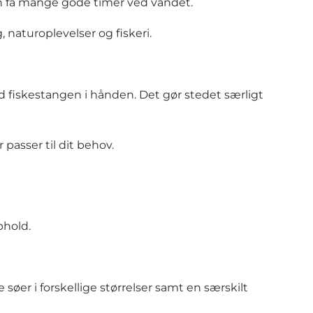
an få mange gode timer ved vandet.
 naturoplevelser og fiskeri.
ed fiskestangen i hånden. Det gør stedet særligt
passer til dit behov.
phold.
øer i forskellige størrelser samt en særskilt