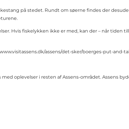
fiskestang på stedet. Rundt om søerne findes der desude
turene.
lser. Hvis fiskelykken ikke er med, kan der – når tiden 
//www.visitassens.dk/assens/det-sker/boerges-put-and-t
 med oplevelser i resten af Assens-området. Assens by