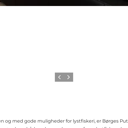
Forrige
Næste
g med gode muligheder for lystfiskeri, er Børges Put an