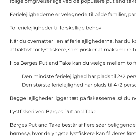
rolige omgivelser lige ved de populære put and tak
Ferielejlighederne er velegnede til både familier, pa
To ferielejligheder til forskellige behov
Når du overnatter i en af ferielejlighederne, har du
attraktivt for lystfiskere, som ønsker at maksimere 
Hos Børges Put and Take kan du vælge mellem to feri
Den mindste ferielejlighed har plads til 2+2 per
Den største ferielejlighed har plads til 4+2 pers
Begge lejligheder ligger tæt på fiskesøerne, så du
Lystfiskeri ved Børges Put and Take
Børges Put and Take består af flere søer beliggende
børnesø, hvor de yngste lystfiskere kan få deres førs