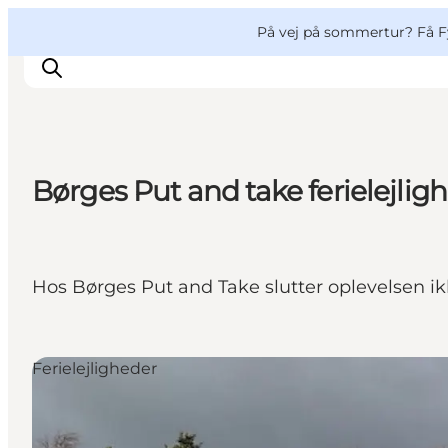
English
og
Danish
konferencer
VisitFyn
På vej på sommertur? Få F
Deutsch
Børges Put and take ferielejlig
Oplevelser
Outdoor
Mad og drikke
Hos Børges Put and Take slutter oplevelsen ik
Overnatning
Book lokale oplevelser
Ferielejligheder