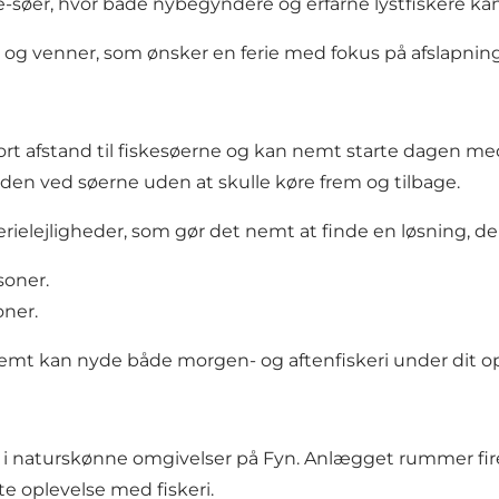
e-søer, hvor både nybegyndere og erfarne lystfiskere k
r og venner, som ønsker en ferie med fokus på afslapning,
 kort afstand til fiskesøerne og kan nemt starte dagen m
tiden ved søerne uden at skulle køre frem og tilbage.
elejligheder, som gør det nemt at finde en løsning, der 
soner.
oner.
 nemt kan nyde både morgen- og aftenfiskeri under dit o
 i naturskønne omgivelser på Fyn. Anlægget rummer fire s
te oplevelse med fiskeri.