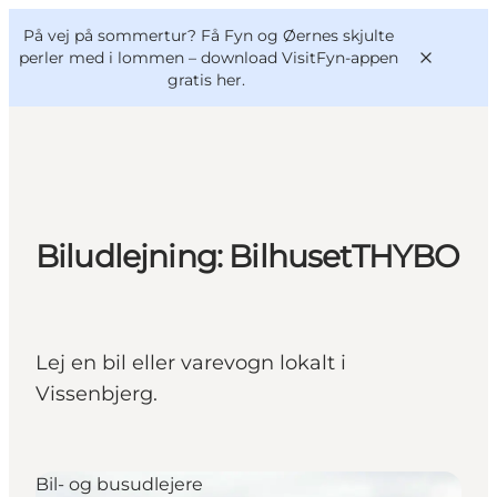
English
og
Danish
konferencer
På vej på sommertur? Få Fyn og Øernes skjulte
VisitFyn
Deutsch
perler med i lommen –
download VisitFyn-appen
gratis her.
Oplevelser
Biludlejning: BilhusetTHYBO
Outdoor
Mad og drikke
Overnatning
Lej en bil eller varevogn lokalt i
Book lokale oplevelser
Vissenbjerg.
Bil- og busudlejere