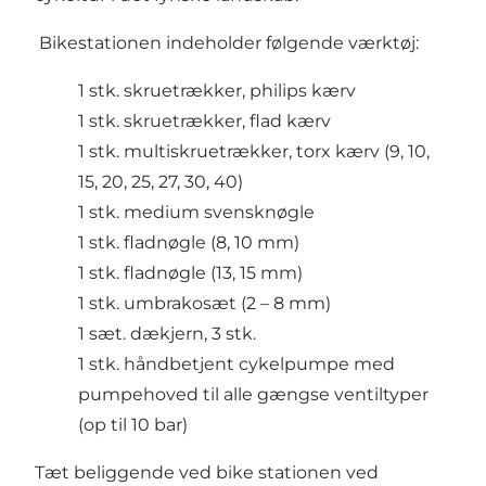
Bikestationen indeholder følgende værktøj:
1 stk. skruetrækker, philips kærv
1 stk. skruetrækker, flad kærv
1 stk. multiskruetrækker, torx kærv (9, 10,
15, 20, 25, 27, 30, 40)
1 stk. medium svensknøgle
1 stk. fladnøgle (8, 10 mm)
1 stk. fladnøgle (13, 15 mm)
1 stk. umbrakosæt (2 – 8 mm)
1 sæt. dækjern, 3 stk.
1 stk. håndbetjent cykelpumpe med
pumpehoved til alle gængse ventiltyper
(op til 10 bar)
Tæt beliggende ved bike stationen ved