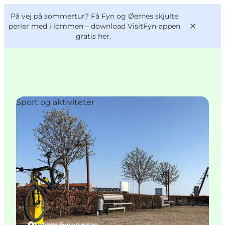
English
og
Danish
konferencer
På vej på sommertur? Få Fyn og Øernes skjulte
VisitFyn
Deutsch
perler med i lommen –
download VisitFyn-appen
gratis her.
Sport og aktiviteter
Oplevelser
Outdoor
Mad og drikke
Overnatning
Book lokale oplevelser
Nyborg, Fyn og øerne