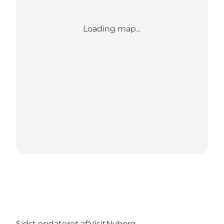
Loading map...
Sidst opdateret af:
VisitNyborg