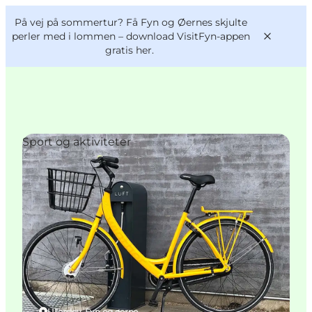
English
og
Danish
konferencer
På vej på sommertur? Få Fyn og Øernes skjulte
VisitFyn
Deutsch
perler med i lommen –
download VisitFyn-appen
gratis her.
Sport og aktiviteter
Oplevelser
Outdoor
Mad og drikke
Overnatning
Book lokale oplevelser
Ullerslev, Fyn og øerne