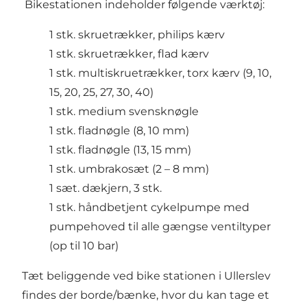
Bikestationen indeholder følgende værktøj:
1 stk. skruetrækker, philips kærv
1 stk. skruetrækker, flad kærv
1 stk. multiskruetrækker, torx kærv (9, 10,
15, 20, 25, 27, 30, 40)
1 stk. medium svensknøgle
1 stk. fladnøgle (8, 10 mm)
1 stk. fladnøgle (13, 15 mm)
1 stk. umbrakosæt (2 – 8 mm)
1 sæt. dækjern, 3 stk.
1 stk. håndbetjent cykelpumpe med
pumpehoved til alle gængse ventiltyper
(op til 10 bar)
Tæt beliggende ved bike stationen i Ullerslev
findes der borde/bænke, hvor du kan tage et