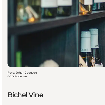
Foto
:
Johan Joensen
©
Visitodense
Bichel Vine