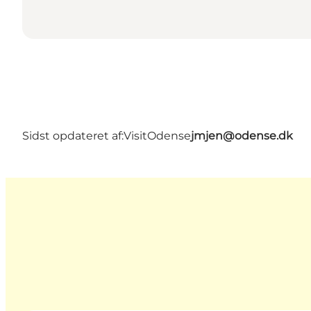
Sidst opdateret af:
VisitOdense
jmjen@odense.dk