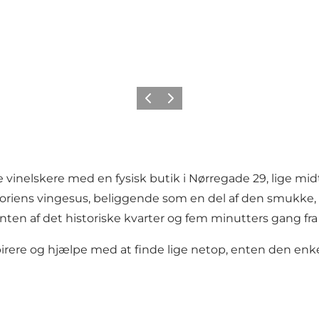
Forrige
Næste
e vinelskere med en fysisk butik i Nørregade 29, lige m
historiens vingesus, beliggende som en del af den smukk
nten af det historiske kvarter og fem minutters gang fra
pirere og hjælpe med at finde lige netop, enten den enke