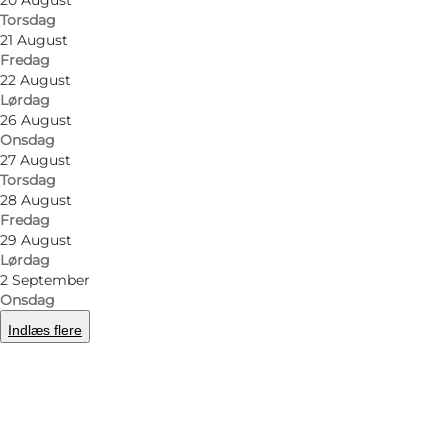
20 August
Torsdag
21 August
Fredag
22 August
Lørdag
26 August
Onsdag
27 August
Torsdag
28 August
Fredag
29 August
Lørdag
2 September
Onsdag
Indlæs flere
Foto
:
Johan Joensen
©
Visitodense