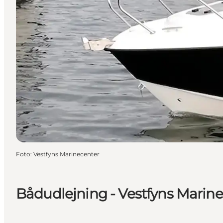
Foto
:
Vestfyns Marinecenter
Bådudlejning - Vestfyns Marin