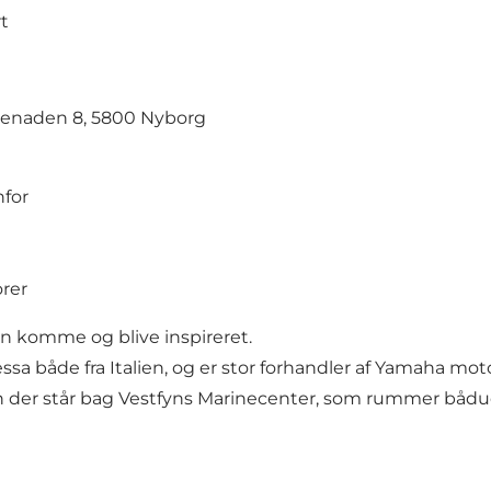
t
menaden 8, 5800 Nyborg
for
orer
an komme og blive inspireret.
a både fra Italien, og er stor forhandler af Yamaha moto
n der står bag Vestfyns Marinecenter, som rummer bådu