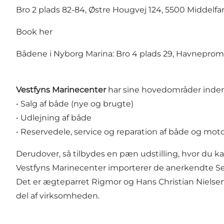
Bro 2 plads 82-84, Østre Hougvej 124, 5500 Middelfar
Book her
Bådene i Nyborg Marina: Bro 4 plads 29, Havnepro
Vestfyns Marinecenter
har sine hovedområder inden
• Salg af både (nye og brugte)
• Udlejning af både
• Reservedele, service og reparation af både og mot
Derudover, så tilbydes en pæn udstilling, hvor du k
Vestfyns Marinecenter importerer de anerkendte Sess
Det er ægteparret Rigmor og Hans Christian Nielse
del af virksomheden.