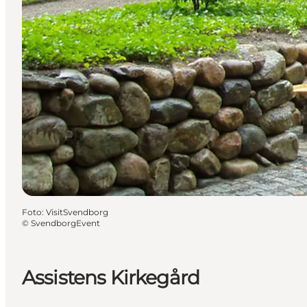
Foto
:
VisitSvendborg
©
SvendborgEvent
Assistens Kirkegård