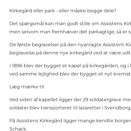
Kirkegård eller park - eller måske begge dele?
Det spørgsmål kan man godt stille om Assistens Kirk
men selvom man fremhæver det parkagtige, så er sted
De første begravelser på den nyanlagte Assistent 
begravelse på denne nye kirkegård ved at være udtø
I 1896 blev der bygget et kapel på kirkegården, og i
ved samme lejlighed blev der bygget et nyt kremato
Læg mærke til:
Ved siden af kapellet ligger der 29 soldatergrave med 
soldater blev transporteret til lazaretter i Svendborg
På Assistens Kirkegård ligger mange kendte borge
Schack.