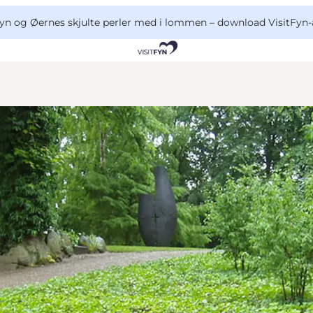
yn og Øernes skjulte perler med i lommen –
download VisitFyn-