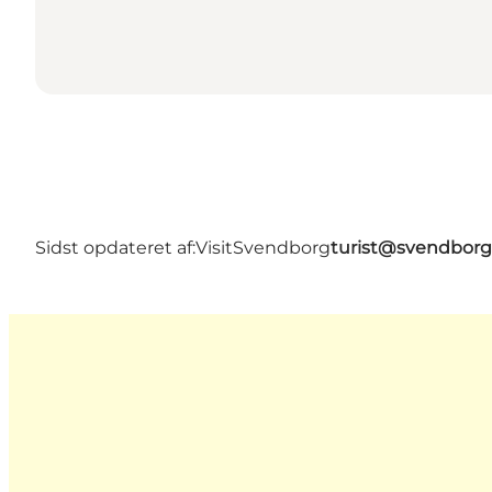
Sidst opdateret af:
VisitSvendborg
turist@svendborg