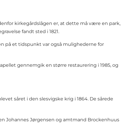
denfor kirkegårdslågen er, at dette må være en park,
ravelse fandt sted i 1821.
n på et tidspunkt var også mulighederne for
Kapellet gennemgik en større restaurering i 1985, og
blevet såret i den slesvigske krig i 1864. De sårede
igteren Johannes Jørgensen og amtmand Brockenhuus