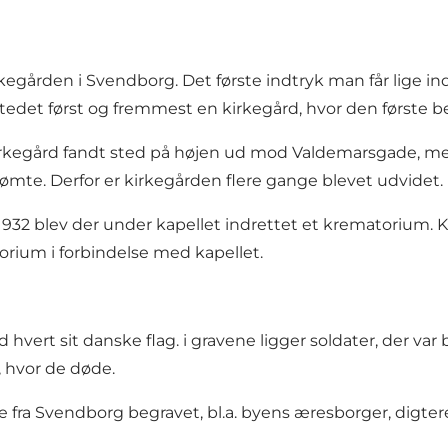
egården i Svendborg. Det første indtryk man får lige in
et først og fremmest en kirkegård, hvor den første beg
Kirkegård fandt sted på højen ud mod Valdemarsgade, me
mte. Derfor er kirkegården flere gange blevet udvidet.
 1932 blev der under kapellet indrettet et krematorium. 
rium i forbindelse med kapellet.
hvert sit danske flag. i gravene ligger soldater, der var 
, hvor de døde.
re fra Svendborg begravet, bl.a. byens æresborger, d