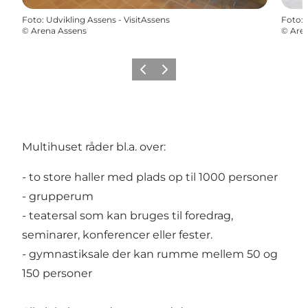
Foto
:
Udvikling Assens - VisitAssens
Foto
:
©
Arena Assens
©
Are
Forrige
Næste
Multihuset råder bl.a. over:
- to store haller med plads op til 1000 personer
- grupperum
- teatersal som kan bruges til foredrag,
seminarer, konferencer eller fester.
- gymnastiksale der kan rumme mellem 50 og
150 personer