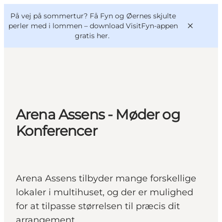
English
og
Danish
konferencer
På vej på sommertur? Få Fyn og Øernes skjulte
VisitFyn
Deutsch
perler med i lommen –
download VisitFyn-appen
gratis her.
Oplevelser
Arena Assens - Møder og
Outdoor
Konferencer
Mad og drikke
Overnatning
Book lokale oplevelser
Arena Assens tilbyder mange forskellige
lokaler i multihuset, og der er mulighed
for at tilpasse størrelsen til præcis dit
arrangement.