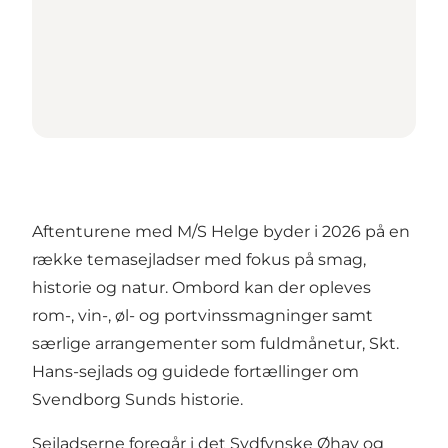
Aftenturene med M/S Helge byder i 2026 på en
række temasejladser med fokus på smag,
historie og natur. Ombord kan der opleves
rom-, vin-, øl- og portvinssmagninger samt
særlige arrangementer som fuldmånetur, Skt.
Hans-sejlads og guidede fortællinger om
Svendborg Sunds historie.
Sejladserne foregår i det Sydfynske Øhav og