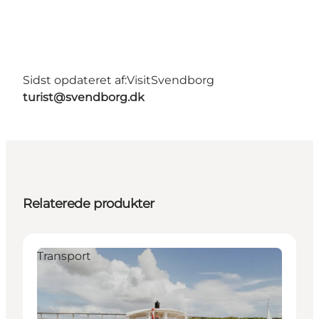
Sidst opdateret af:
VisitSvendborg
turist@svendborg.dk
Relaterede produkter
Transport