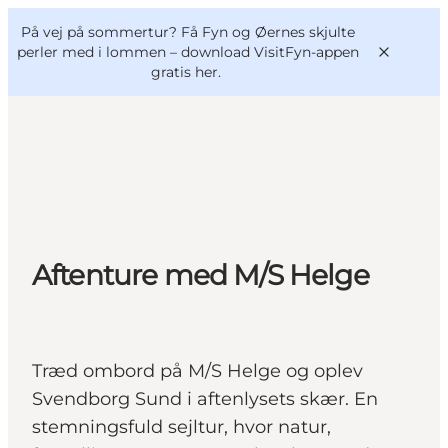
English
og
Danish
konferencer
På vej på sommertur? Få Fyn og Øernes skjulte
VisitFyn
Deutsch
perler med i lommen –
download VisitFyn-appen
gratis her.
Oplevelser
Outdoor
Aftenture med M/S Helge
Mad og drikke
Overnatning
Book lokale oplevelser
Træd ombord på M/S Helge og oplev
Svendborg Sund i aftenlysets skær. En
stemningsfuld sejltur, hvor natur,