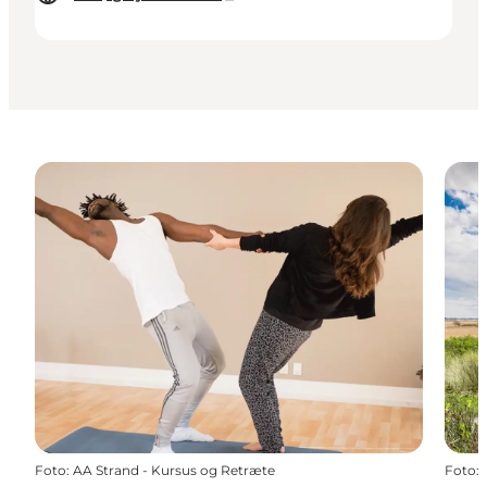
Foto
:
AA Strand - Kursus og Retræte
Foto
: