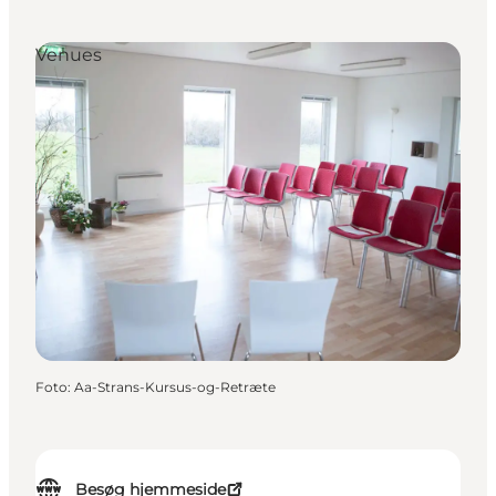
Venues
Foto
:
Aa-Strans-Kursus-og-Retræte
Besøg hjemmeside