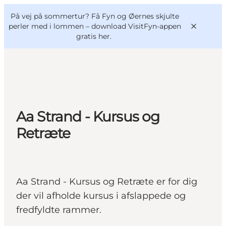
English
og
Danish
konferencer
På vej på sommertur? Få Fyn og Øernes skjulte
VisitFyn
Deutsch
perler med i lommen –
download VisitFyn-appen
gratis her.
Oplevelser
Aa Strand - Kursus og
Outdoor
Retræte
Mad og drikke
Overnatning
Book lokale oplevelser
Aa Strand - Kursus og Retræte er for dig
der vil afholde kursus i afslappede og
fredfyldte rammer.