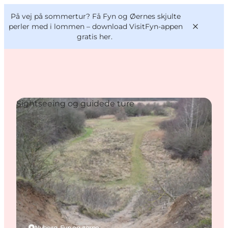
English
og
Danish
konferencer
På vej på sommertur? Få Fyn og Øernes skjulte
VisitFyn
Deutsch
perler med i lommen –
download VisitFyn-appen
gratis her.
Sightseeing og guidede ture
Oplevelser
Outdoor
Mad og drikke
Overnatning
Book lokale oplevelser
Nyborg, Fyn og øerne