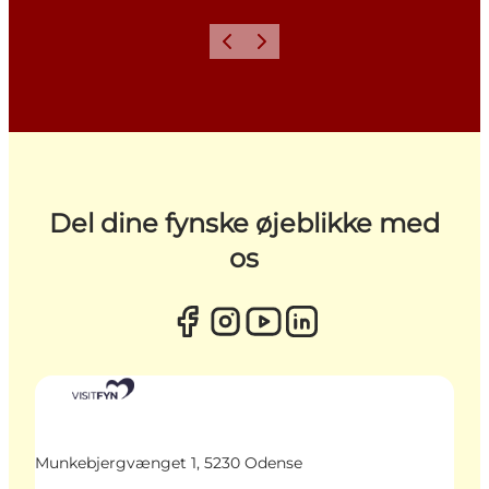
Forrige
Næste
Del dine fynske øjeblikke med
os
Munkebjergvænget 1, 5230 Odense