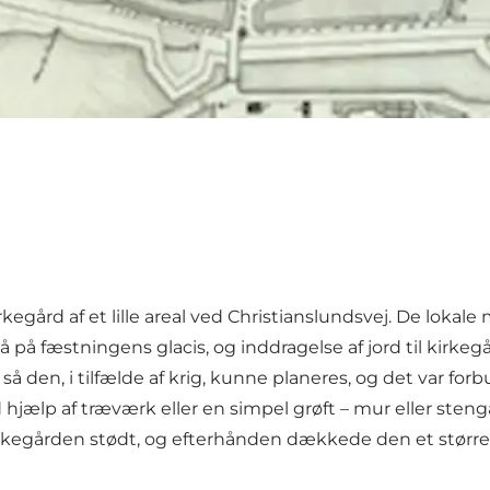
kegård af et lille areal ved Christianslundsvej. De loka
en lå på fæstningens glacis, og inddragelse af jord til kir
så den, i tilfælde af krig, kunne planeres, og det var fo
hjælp af træværk eller en simpel grøft – mur eller stengæ
irkegården stødt, og efterhånden dækkede den et større