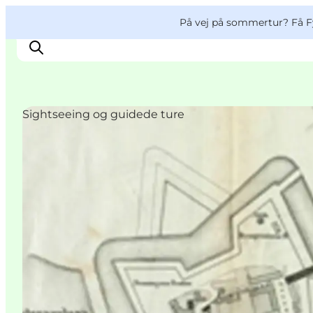
English
og
Danish
konferencer
VisitFyn
På vej på sommertur? Få F
Deutsch
Sightseeing og guidede ture
Oplevelser
Outdoor
Mad og drikke
Overnatning
Book lokale oplevelser