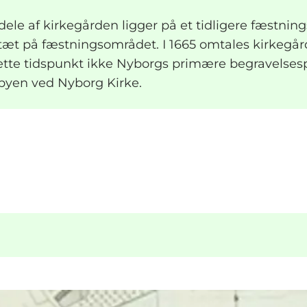
 dele af kirkegården ligger på et tidligere fæstni
æt på fæstningsområdet. I 1665 omtales kirkegå
ette tidspunkt ikke Nyborgs primære begravelses
 byen ved Nyborg Kirke.