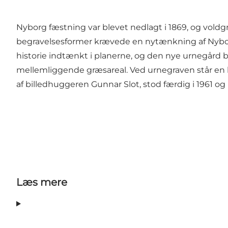
Nyborg fæstning var blevet nedlagt i 1869, og voldg
begravelsesformer krævede en nytænkning af Nyborg K
historie indtænkt i planerne, og den nye urnegård b
mellemliggende græsareal. Ved urnegraven står en br
af billedhuggeren Gunnar Slot, stod færdig i 1961 
Læs mere