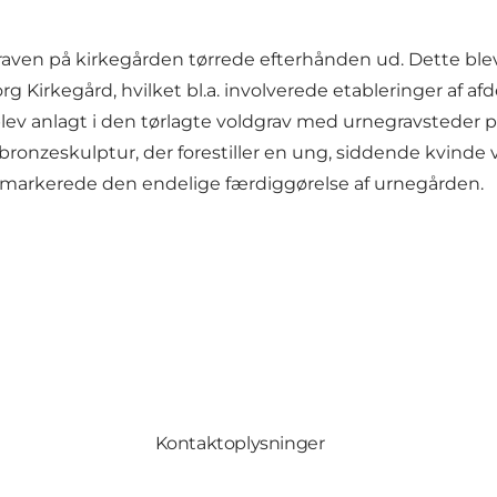
raven på kirkegården tørrede efterhånden ud. Dette blev
irkegård, hvilket bl.a. involverede etableringer af afde
lev anlagt i den tørlagte voldgrav med urnegravsteder p
onzeskulptur, der forestiller en ung, siddende kvinde v
og markerede den endelige færdiggørelse af urnegården.
Kontaktoplysninger