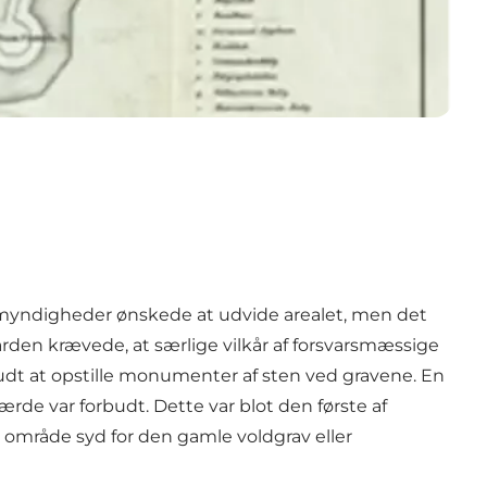
le myndigheder ønskede at udvide arealet, men det
kegården krævede, at særlige vilkår af forsvarsmæssige
rbudt at opstille monumenter af sten ved gravene. En
rde var forbudt. Dette var blot den første af
 område syd for den gamle voldgrav eller