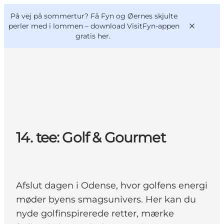
English
og
Danish
konferencer
På vej på sommertur? Få Fyn og Øernes skjulte
VisitFyn
Deutsch
perler med i lommen –
download VisitFyn-appen
gratis her.
Oplevelser
Outdoor
14. tee: Golf & Gourmet
Mad og drikke
Overnatning
Book lokale oplevelser
Afslut dagen i Odense, hvor golfens energi
møder byens smagsunivers. Her kan du
nyde golfinspirerede retter, mærke