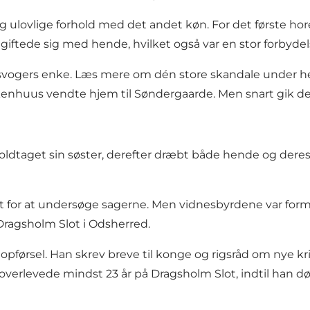
 ulovlige forhold med det andet køn. For det første ho
giftede sig med hende, hvilket også var en stor forbydel
de svogers enke. Læs mere om dén store skandale under h
nhuus vendte hjem til Søndergaarde. Men snart gik det f
ldtaget sin søster, derefter dræbt både hende og deres 
 for at undersøge sagerne. Men vidnesbyrdene var form
Dragsholm Slot i Odsherred.
 opførsel. Han skrev breve til konge og rigsråd om nye kri
s overlevede mindst 23 år på Dragsholm Slot, indtil han d