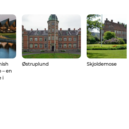
nish
Østruplund
Skjoldemose
 – en
 i