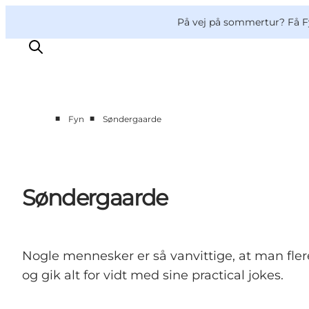
English
og
Danish
konferencer
VisitFyn
På vej på sommertur? Få F
Deutsch
■
■
Fyn
Søndergaarde
Oplevelser
Outdoor
Mad og drikke
Søndergaarde
Overnatning
Book lokale oplevelser
Nogle mennesker er så vanvittige, at man fler
og gik alt for vidt med sine practical jokes.