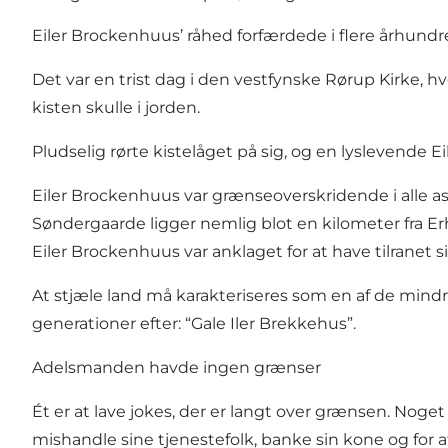
Eiler Brockenhuus’ råhed forfærdede i flere århund
Det var en trist dag i den vestfynske Rørup Kirke, 
kisten skulle i jorden.
Pludselig rørte kistelåget på sig, og en lyslevende 
Eiler Brockenhuus var grænseoverskridende i alle 
Søndergaarde ligger nemlig blot en kilometer fra Erh
Eiler Brockenhuus var anklaget for at have tilranet 
At stjæle land må karakteriseres som en af de min
generationer efter: “Gale Iler Brekkehus”.
Adelsmanden havde ingen grænser
Ét er at lave jokes, der er langt over grænsen. Noget
mishandle sine tjenestefolk, banke sin kone og for 