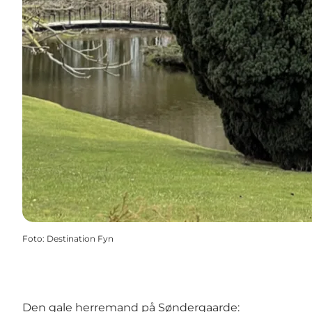
Foto
:
Destination Fyn
Den gale herremand på Søndergaarde: