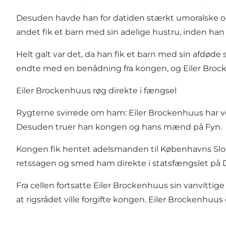
Desuden havde han for datiden stærkt umoralske og
andet fik et barn med sin adelige hustru, inden han 
Helt galt var det, da han fik et barn med sin afdø
endte med en benådning fra kongen, og Eiler Brocke
Eiler Brockenhuus røg direkte i fængsel
Rygterne svirrede om ham: Eiler Brockenhuus har vo
Desuden truer han kongen og hans mænd på Fyn.
Kongen fik hentet adelsmanden til Københavns Slot
retssagen og smed ham direkte i statsfængslet på 
Fra cellen fortsatte Eiler Brockenhuus sin vanvittige
at rigsrådet ville forgifte kongen. Eiler Brockenhuu