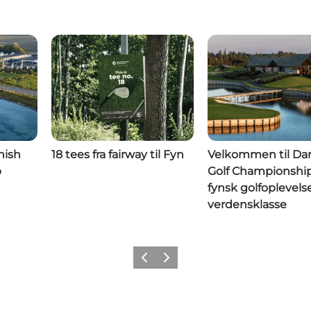
nish
18 tees fra fairway til Fyn
Velkommen til Da
p
Golf Championship
fynsk golfoplevelse
verdensklasse
Forrige
Næste