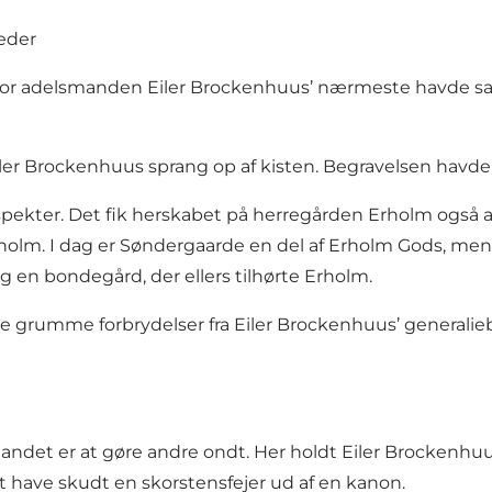
reder
hvor adelsmanden Eiler Brockenhuus’ nærmeste havde samle
Eiler Brockenhuus sprang op af kisten. Begravelsen havde 
aspekter. Det fik herskabet på herregården Erholm også
olm. I dag er Søndergaarde en del af Erholm Gods, men i s
sig en bondegård, der ellers tilhørte Erholm.
dre grumme forbrydelser fra Eiler Brockenhuus’ general
 andet er at gøre andre ondt. Her holdt Eiler Brockenhuus 
at have skudt en skorstensfejer ud af en kanon.