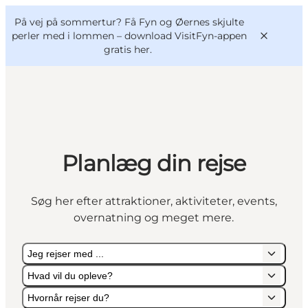
English
og
Danish
konferencer
På vej på sommertur? Få Fyn og Øernes skjulte
VisitFyn
Deutsch
perler med i lommen –
download VisitFyn-appen
gratis her.
Oplevelser
Planlæg din rejse
Outdoor
Mad og drikke
Søg her efter attraktioner, aktiviteter, events,
Overnatning
overnatning og meget mere.
Book lokale oplevelser
Jeg rejser med ...
Hvad vil du opleve?
Hvornår rejser du?