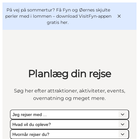
English
og
Danish
konferencer
På vej på sommertur? Få Fyn og Øernes skjulte
VisitFyn
Deutsch
perler med i lommen –
download VisitFyn-appen
gratis her.
Oplevelser
Planlæg din rejse
Outdoor
Mad og drikke
Søg her efter attraktioner, aktiviteter, events,
Overnatning
overnatning og meget mere.
Book lokale oplevelser
Jeg rejser med ...
Hvad vil du opleve?
Hvornår rejser du?