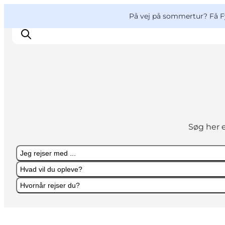
English
og
Danish
konferencer
VisitFyn
På vej på sommertur? Få F
Deutsch
Oplevelser
Outdoor
Søg her e
Mad og drikke
Overnatning
Jeg rejser med ...
Book lokale oplevelser
Hvad vil du opleve?
Hvornår rejser du?