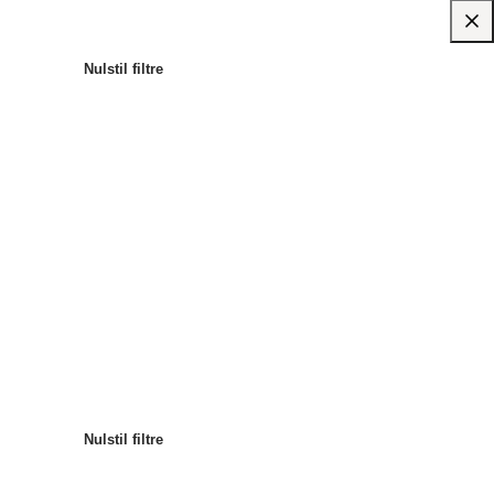
Nulstil filtre
Mest populære
Sortér efter
:
Nulstil filtre
Nulstil filtre
Nulstil filtre