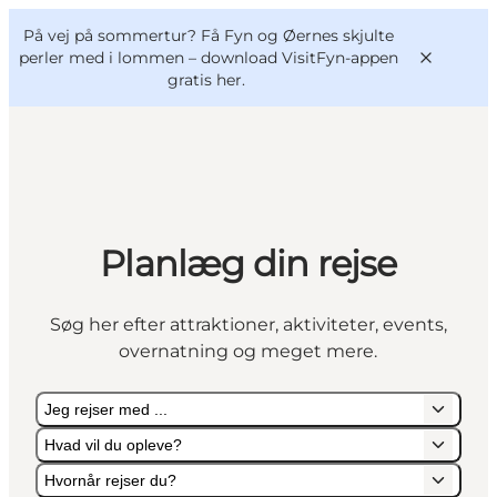
English
og
Danish
konferencer
På vej på sommertur? Få Fyn og Øernes skjulte
VisitFyn
Deutsch
perler med i lommen –
download VisitFyn-appen
gratis her.
Oplevelser
Planlæg din rejse
Outdoor
Mad og drikke
Søg her efter attraktioner, aktiviteter, events,
Overnatning
overnatning og meget mere.
Book lokale oplevelser
Jeg rejser med ...
Hvad vil du opleve?
Hvornår rejser du?