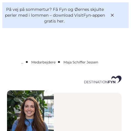
English
og
Danish
konferencer
På vej på sommertur? Få Fyn og Øernes skjulte
Om os
Deutsch
perler med i lommen –
download VisitFyn-appen
gratis her.
■
■
…
Medarbejdere
Maja Schiffer Jessen
Bliv medlem
Projekter og Aktuelt
Tal og analyser
Nyheder
Kontakt